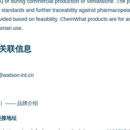
) or during commercial production of Venlafaxine. The 
 standards and further traceability against pharmacopei
vided based on feasibility. ChemWhat products are for a
human use.
关联信息
watson-int.cn
凯望）—— 品牌介绍
网链接地址