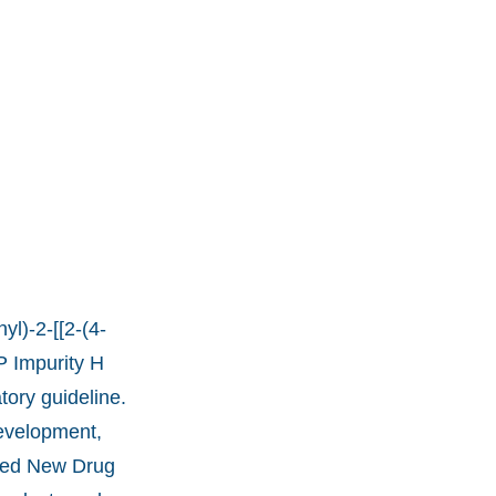
l)-2-[[2-(4-
P Impurity H
tory guideline.
development,
ated New Drug