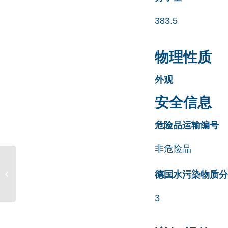
383.5
物理性质
外观
安全信息
危险品运输编号
非危险品
Venlafaxine EP Impurity
F (HCl salt) CAS号
德国水污染物质分类清
93413-79-7
3