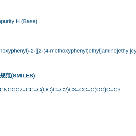
purity H (Base)
hoxyphenyl)-2-[[2-(4-methoxyphenyl)ethyl]amino]ethyl]c
(SMILES)
(CNCCC2=CC=C(OC)C=C2)C3=CC=C(OC)C=C3