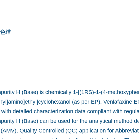
色谱
purity H (Base) is chemically 1-[(1RS)-1-(4-methoxypheny
yl]amino]ethyl]cyclohexanol (as per EP). Venlafaxine E
 with detailed characterization data compliant with regula
purity H (Base) can be used for the analytical method 
 (AMV), Quality Controlled (QC) application for Abbrevi