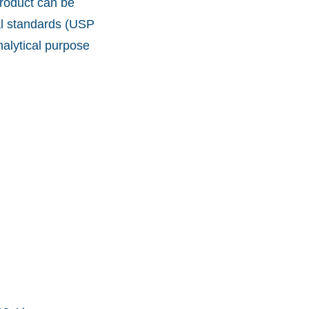
product can be
al standards (USP
nalytical purpose