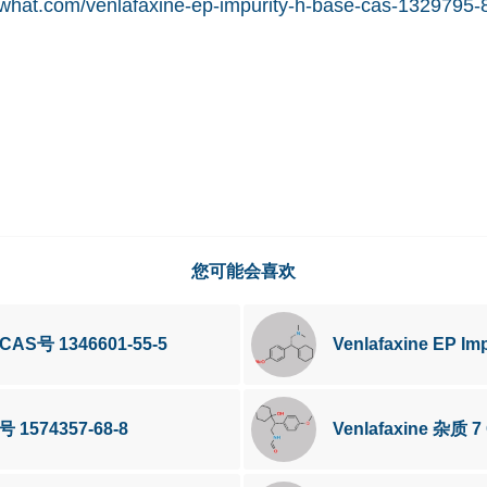
what.com/venlafaxine-ep-impurity-h-base-cas-1329795-
您可能会喜欢
 CAS号 1346601-55-5
Venlafaxine EP Imp
S号 1574357-68-8
Venlafaxine 杂质 7