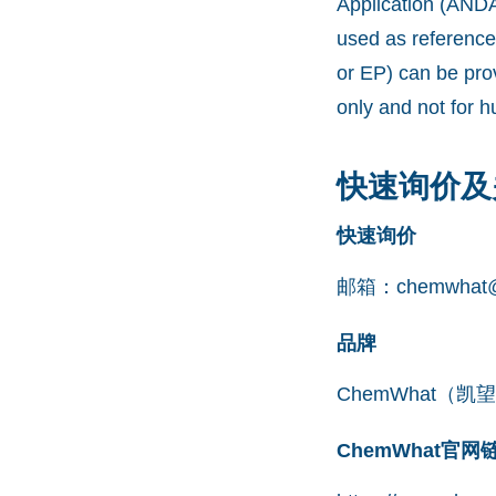
Application (ANDA
used as reference
or EP) can be pro
only and not for 
快速询价及
快速询价
邮箱：
chemwhat@
品牌
ChemWhat（
ChemWhat官