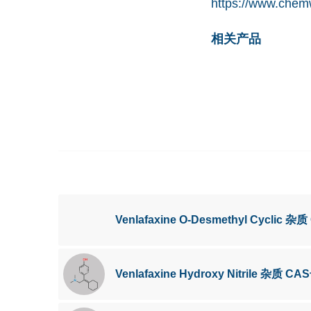
https://www.chem
相关产品
Venlafaxine O-Desmethyl Cyclic 杂质
Venlafaxine Hydroxy Nitrile 杂质 CA